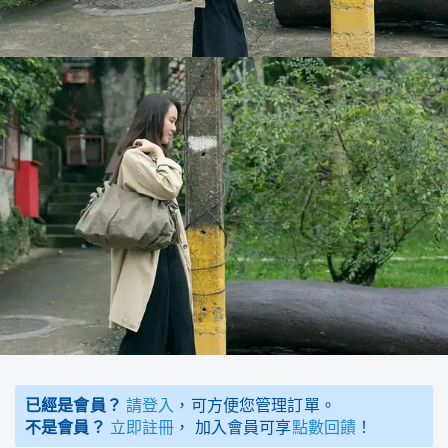
已經是會員？
請登入
，可方便您管理訂單。
不是會員？
立即註冊
， 加入會員可享
點數回饋
！