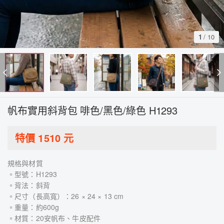
1
/
10
帆布實用斜背包 啡色/黑色/綠色 H1293
特價
1510
元
規格與材質
。型號：H1293
。背法：斜背
。尺寸（長高寬）：26 × 24 × 13 cm
。重量：約600g
。材質：20安帆布、牛皮配件