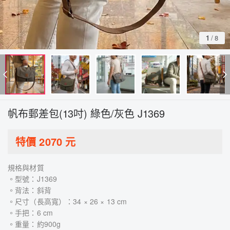
1
/
8
帆布郵差包(13吋) 綠色/灰色 J1369
特價
2070
元
規格與材質
。型號：J1369
。背法：斜背
。尺寸（長高寬）：34 × 26 × 13 cm
。手把：6 cm
。重量：約900g