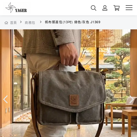
帆布郵差包(13吋) 綠色/灰色 J1369
首頁
商務包