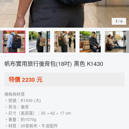
1
/
9
帆布實用旅行後背包(18吋) 黑色 K1430
特價
2230
元
規格與材質
。型號：K1430 (大)
。背法：後背
。尺寸（長高寬）：32 × 42 × 17 cm
。重量：約1070g
。材質：20安帆布、牛皮配件