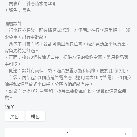
。內裏布：雙層防水雨傘布
。顏色：黑色
隔層設計
。行李箱拉桿袋：配有插槽式袋環，方便固定在行李箱手把上，減
少負重，出行更輕鬆。
。背包前扣帶：胸扣設計可穩固背包位置，減少晃動並平均負重，
背負更穩定舒適。
。正面：擁有3個拉鍊式口袋，提供方便的收納空間，常用物品隨
手可取。
。側邊：設計有兩個口袋，適合放置水瓶和雨傘，便於隨時取用。
。主袋：內部包含1個防撞筆電夾層（適用最大18吋筆電）、1個拉
鍊袋和2個開放式小口袋，分區收納輕鬆有序。
。副袋：專為18吋筆電和平板等重要物品而設，保護設備安全無
虞。
顏色'
黑色
啡色
-
+