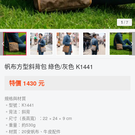
1
/
7
帆布方型斜背包 綠色/灰色 K1441
特價
1430
元
規格與材質
。型號：K1441
。背法：斜背
。尺寸（長高寬）：22 × 24 × 9 cm
。重量：約530g
。材質：20安帆布、牛皮配件