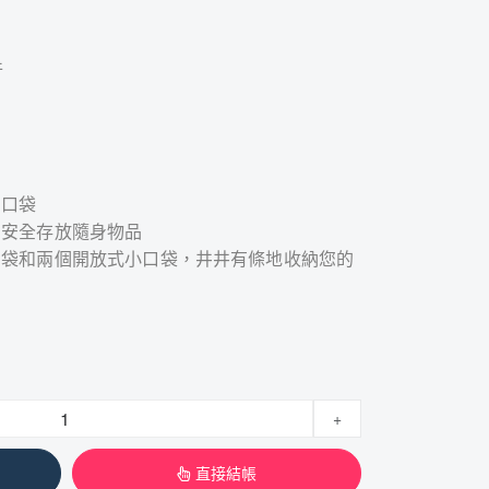
件
的口袋
，安全存放隨身物品
口袋和兩個開放式小口袋，井井有條地收納您的
+
直接結帳