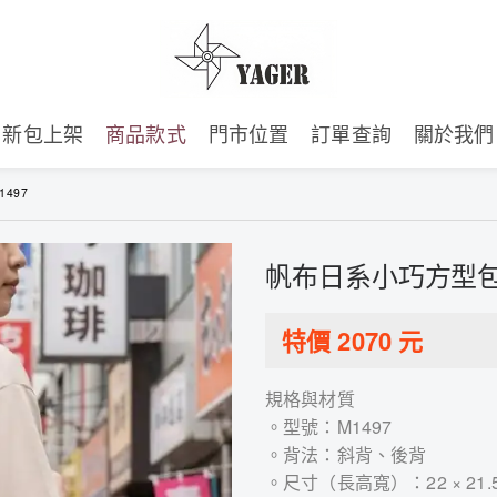
新包上架
商品款式
門市位置
訂單查詢
關於我們
497
帆布日系小巧方型包 
特價
2070
元
規格與材質
。型號：M1497
。背法：斜背、後背
。尺寸（長高寬）：22 × 21.5 