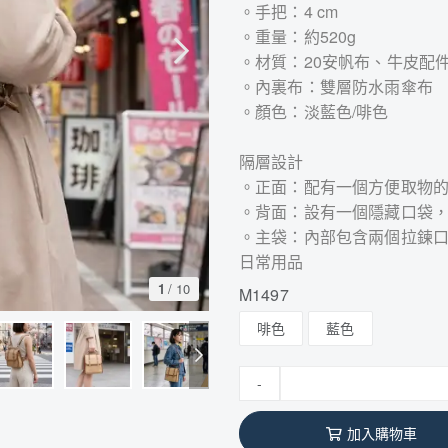
。手把：4 cm
。重量：約520g
。材質：20安帆布、牛皮配
。內裏布：雙層防水雨傘布
。顏色：淡藍色/啡色
隔層設計
。正面：配有一個方便取物
。背面：設有一個隱藏口袋
。主袋：內部包含兩個拉鍊
日常用品
1
/
10
M1497
啡色
藍色
-
加入購物車